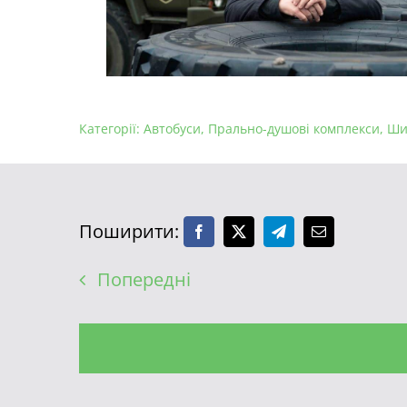
Категорії:
Автобуси
,
Прально-душові комплекси
,
Ши
Поширити:
Попередні