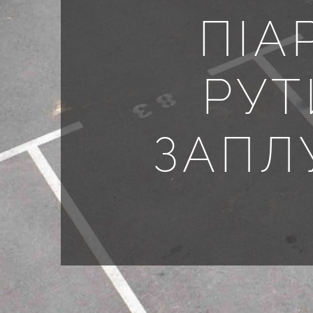
ПІА
РУТ
ЗАПЛ