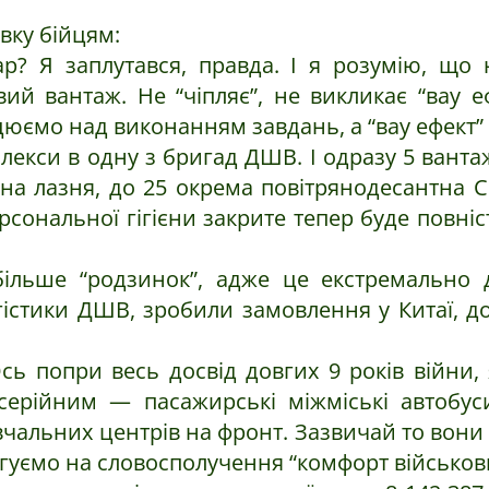
вку бійцям:
р? Я заплутався, правда. І я розумію, що
овий вантаж. Не “чіпляє”, не викликає “вау 
юємо над виконанням завдань, а “вау ефект”
плекси в одну з бригад ДШВ. І одразу 5 ванта
дна лазня, до 25 окрема повітрянодесантна 
рсональної гігієни закрите тепер буде повніс
 більше “родзинок”, адже це екстремально
істики ДШВ, зробили замовлення у Китаї, до
сь попри весь досвід довгих 9 років війни, 
серійним — пасажирські міжміські автобу
авчальних центрів на фронт. Зазвичай то вони 
уємо на словосполучення “комфорт військових”.