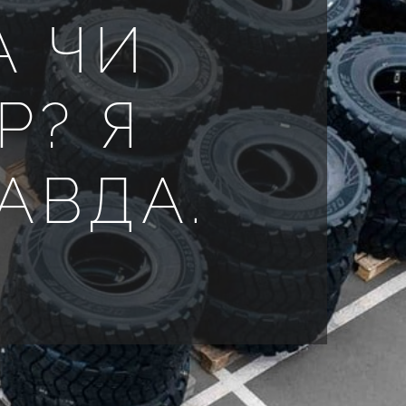
А ЧИ
Р? Я
АВДА.