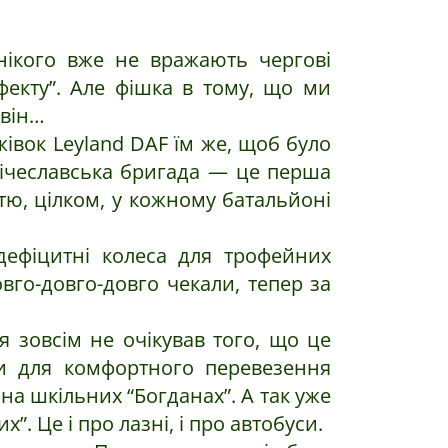
 нікого вже не вражають чергові
ефекту”. Але фішка в тому, що ми
 він…
жівок Leyland DAF їм же, щоб було
Січеславська бригада — це перша
тю, цілком, у кожному батальйоні
 дефіцитні колеса для трофейних
вго-довго-довго чекали, тепер за
я зовсім не очікував того, що це
си для комфортного перевезення
на шкільних “Богданах”. А так уже
 Це і про лазні, і про автобуси.