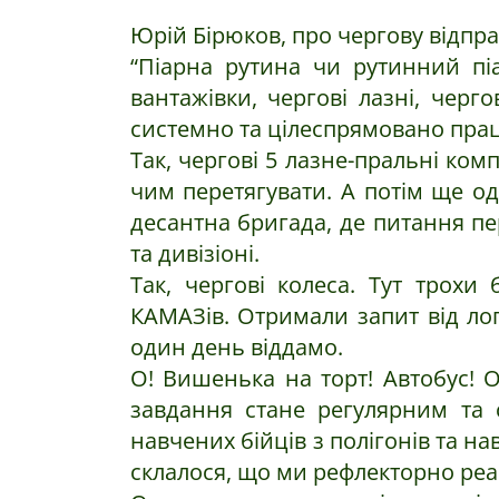
Юрій Бірюков, про чергову відпра
“Піарна рутина чи рутинний піа
вантажівки, чергові лазні, черг
системно та цілеспрямовано прац
Так, чергові 5 лазне-пральні ком
чим перетягувати. А потім ще о
десантна бригада, де питання пе
та дивізіоні.
Так, чергові колеса. Тут трохи
КАМАЗів. Отримали запит від лог
один день віддамо.
О! Вишенька на торт! Автобус! О
завдання стане регулярним та 
навчених бійців з полігонів та н
склалося, що ми рефлекторно реаг