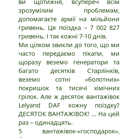
ви щотижня, всупереч всім
зрозумілим проблемам,
допомагаєте армії на мільйони
гривень. Ця поїздка – 7 002 827
гривень. І так кожні 7-10 днів.
Ми цілком звикли до того, що ми
часто передаємо пікапи, ми
щоразу веземо генератори та
багато десятків Старлінків,
веземо сотні «болотних»
покришок та тисячі хімічних
грілок. Але ж десяток вантажівок
Lelyand DAF кожну поїздку?
ДЕСЯТОК ВАНТАЖІВОК! … На цей
раз – одинадцять.
5 вантажівок-«господарок»,