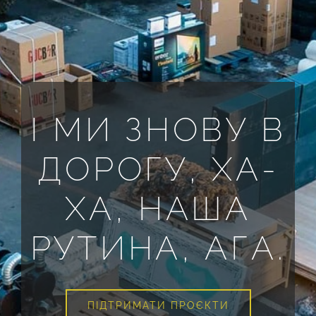
І МИ ЗНОВУ В
ДОРОГУ, ХА-
ХА, НАША
РУТИНА, АГА.
ПІДТРИМАТИ ПРОЄКТИ