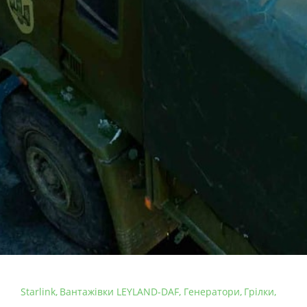
Starlink
Вантажівки LEYLAND-DAF
Генератори
Грілки