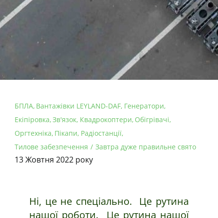
БПЛА
Вантажівки LEYLAND-DAF
Генератори
Екіпіровка
Зв'язок
Квадрокоптери
Обігрівачі
Оргтехніка
Пікапи
Радіостанції
Тилове забезпечення
Завтра дуже правильне свято
13 Жовтня 2022 року
Ні, це не спеціально. Це рутина
нашої роботи. Це рутина нашої