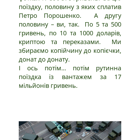
поїздку, половину з яких сплатив
Петро Порошенко. А другу
половину – ви, так. По 5 та 500
гривень, по 10 та 1000 доларів,
криптою та переказами. Ми
збираємо копійчину до копієчки,
донат до донату.
І ось потім… потім рутинна
поїздка із вантажем за 17
мільйонів гривень.