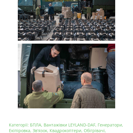
Категорії:
БПЛА
,
Вантажівки LEYLAND-DAF
,
Генератори
,
Екіпіровка
,
Зв'язок
,
Квадрокоптери
,
Обігрівачі
,