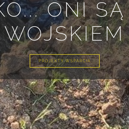
O... ONI SĄ
WOJSKIEM
PROJEKTY WSPARCIA