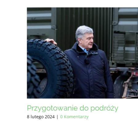
Druga podróż na linię frontu w
2024 roku
styczeń 29 2024
|
0 Komentarzy