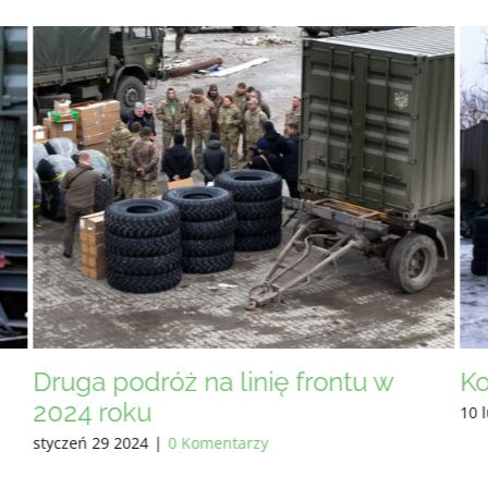
Kolejna podróż na wschód
Pr
10 lutego 2024
|
0 Komentarzy
8 l