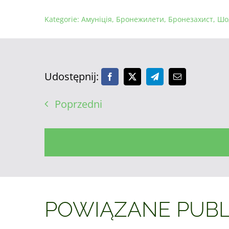
Kategorie:
Амуніція
,
Бронежилети
,
Бронезахист
,
Шо
Udostępnij:
Poprzedni
POWIĄZANE PUBL