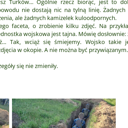
alisz Turków... Ogólnie rzecz biorąc, jest to
powodu nie dostają nic na tylną linię. Żadnyc
zenia, ale żadnych kamizelek kuloodpornych.
ego faceta, o zrobienie kilku zdjęć. Na przykł
dnostka wojskowa jest tajna. Mówię dosłownie: z
óż... Tak, wciąż się śmiejemy. Wojsko takie 
 zdjęcia w okopie. A nie można być przywiązanym.
egóły się nie zmieniły.