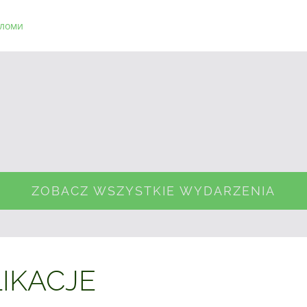
ломи
ZOBACZ WSZYSTKIE WYDARZENIA
IKACJE