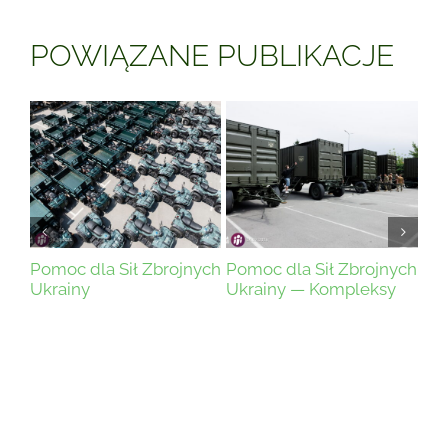
POWIĄZANE PUBLIKACJE
Pomoc dla Sił Zbrojnych
Pomoc dla Sił Zbrojnych
Pomoc 
Ukrainy — Kompleksy
Ukrainy
Ukrain
pralno-prysznicowe
22 lipca 2026 r.
|
0
13 czer
25 lipca 2026 r.
|
0
Komentarzy
Koment
Komentarzy
NA GŁÓWNYM