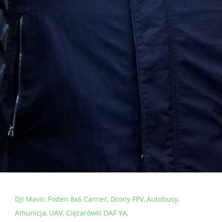
DJI Mavic
Foden 8x6 Carrier
Drony FPV
Autobusy
Amunicja
UAV
Ciężarówki DAF YA