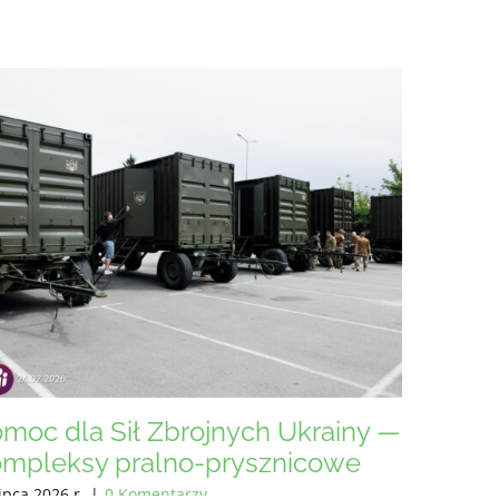
moc dla Sił Zbrojnych Ukrainy
Pomoc d
maja 2026 r.
|
0 Komentarzy
8 maja 2026 