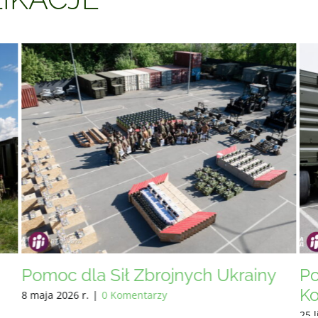
Pomoc dla Sił Zbrojnych Ukrainy —
Po
Kompleksy pralno-prysznicowe
30 
25 lipca 2026 r.
|
0 Komentarzy