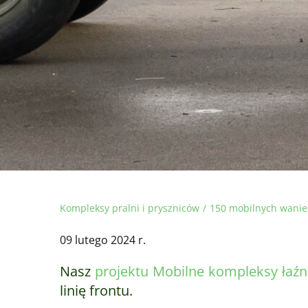
Kompleksy pralni i pryszniców
150 mobilnych wanie
09 lutego 2024 r.
Nasz
projektu Mobilne kompleksy łaźni 
linię frontu.