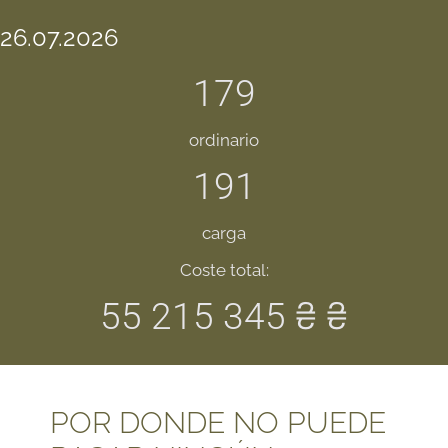
26.07.2026
179
ordinario
191
carga
Coste total:
55 215 345 ₴ ₴
POR DONDE NO PUEDE