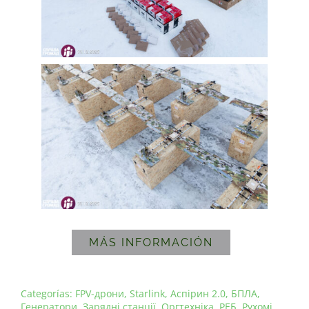
MÁS INFORMACIÓN
Categorías:
FPV-дрони
,
Starlink
,
Аспірин 2.0
,
БПЛА
,
Генератори
,
Зарядні станції
,
Оргтехніка
,
РЕБ
,
Рухомі