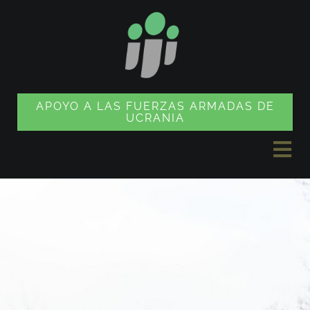
Ir
al
contenido
APOYO A LAS FUERZAS ARMADAS DE
UCRANIA
Alte
nav
NOTICIAS
PROYECTOS
TIENDA DE SOUVENIRS