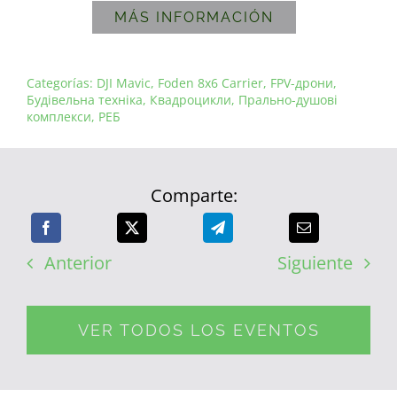
MÁS INFORMACIÓN
Categorías:
DJI Mavic
,
Foden 8x6 Carrier
,
FPV-дрони
,
Будівельна техніка
,
Квадроцикли
,
Прально-душові
комплекси
,
РЕБ
Comparte:
Anterior
Siguiente
VER TODOS LOS EVENTOS