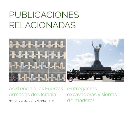
PUBLICACIONES
RELACIONADAS
a las Fuerzas
¡Entregamos
Ayuda a las Fuerz
e Ucrania
excavadoras y sierras
Armadas de Ucran
de madera!
instalaciones de
de 2026
|
0
lavandería y duch
1 de agosto de 2026
|
0
25 de julio de 2026
|
Comentarios
Comentarios