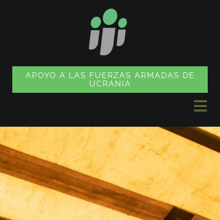
Ir
al
contenido
APOYO A LAS FUERZAS ARMADAS DE
UCRANIA
Alte
nav
NOTICIAS
PROYECTOS
TIENDA DE SOUVENIRS