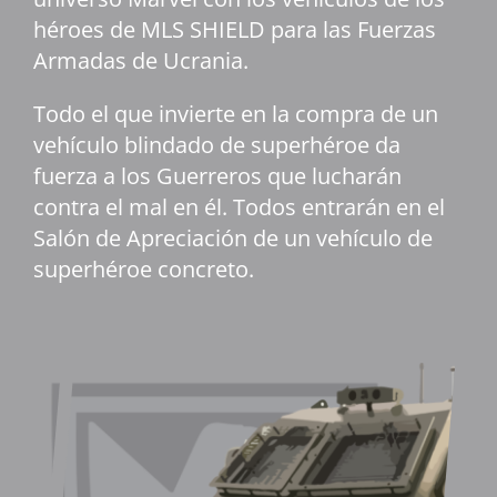
héroes de MLS SHIELD para las Fuerzas
Armadas de Ucrania.
Todo el que invierte en la compra de un
vehículo blindado de superhéroe da
fuerza a los Guerreros que lucharán
contra el mal en él. Todos entrarán en el
Salón de Apreciación de un vehículo de
superhéroe concreto.