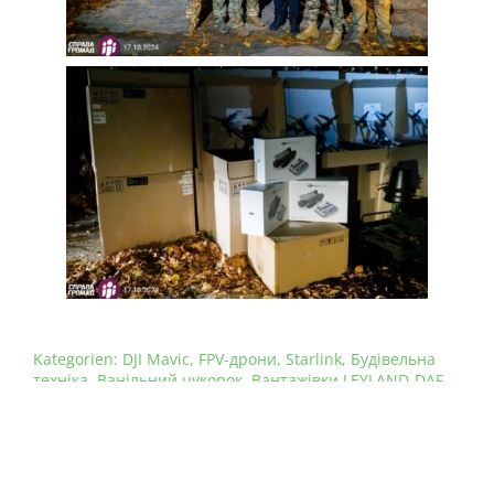
Kategorien:
DJI Mavic
,
FPV-дрони
,
Starlink
,
Будівельна
техніка
,
Ванільний цукорок
,
Вантажівки LEYLAND-DAF
,
Зарядні станції
,
Квадроцикли
,
Машини управління
,
Мобільні шиномонтажні комплекси
,
Оргтехніка
,
Радіостанції та Starlink
,
РЕБ
,
Шини