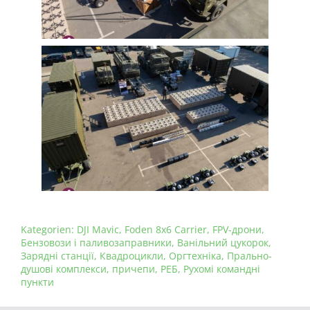
Kategorien:
DJI Mavic
,
Foden 8x6 Carrier
,
FPV-дрони
,
Бензовози і паливозаправники
,
Ванільний цукорок
,
Зарядні станції
,
Квадроцикли
,
Оргтехніка
,
Прально-
душові комплекси
,
причепи
,
РЕБ
,
Рухомі командні
пункти