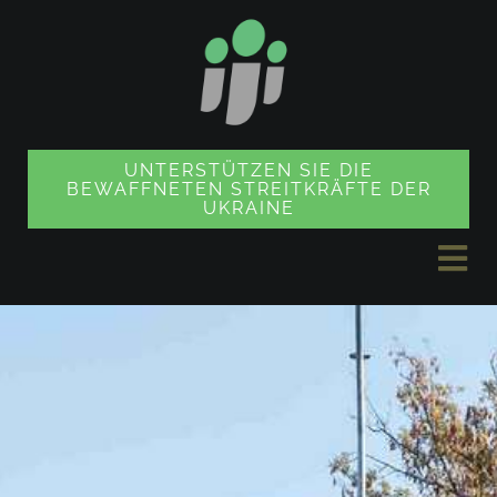
Zum
Inhalt
springen
UNTERSTÜTZEN SIE DIE
BEWAFFNETEN STREITKRÄFTE DER
UKRAINE
Nav
ums
NACHRICHTEN
PROJEKTE
SOUVENIR SHOP