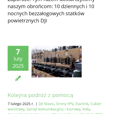
naszym obrońcom: 10 dziennych i 10
nocnych bezzałogowych statków
powietrznych DJI
7
luty
2025
Kolejna podróż z pomocą
7 lutego 2025 r.
|
DJI Mavic
,
Drony FPV
,
Starlink
,
Cukier
waniliowy
,
Sprzęt komunikacyjny i biurowy
,
Koła
,