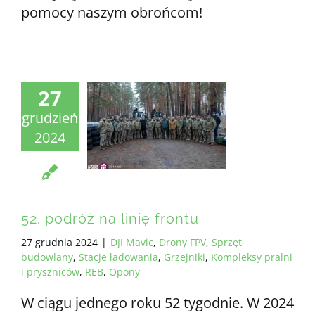
pomocy naszym obrońcom!
27
grudzień
2024
52. podróż na linię frontu
27 grudnia 2024
|
DJI Mavic
,
Drony FPV
,
Sprzęt
budowlany
,
Stacje ładowania
,
Grzejniki
,
Kompleksy pralni
i pryszniców
,
REB
,
Opony
W ciągu jednego roku 52 tygodnie. W 2024