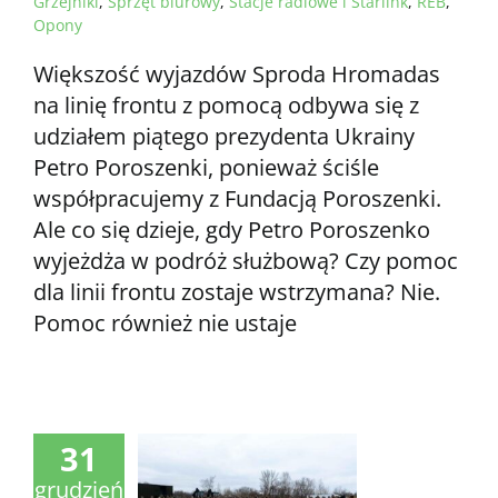
Grzejniki
,
Sprzęt biurowy
,
Stacje radiowe i Starlink
,
REB
,
Opony
Większość wyjazdów Sproda Hromadas
na linię frontu z pomocą odbywa się z
udziałem piątego prezydenta Ukrainy
Petro Poroszenki, ponieważ ściśle
współpracujemy z Fundacją Poroszenki.
Ale co się dzieje, gdy Petro Poroszenko
wyjeżdża w podróż służbową? Czy pomoc
dla linii frontu zostaje wstrzymana? Nie.
Pomoc również nie ustaje
31
grudzień