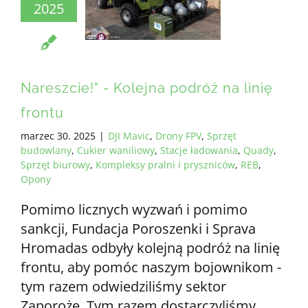
2025
Nareszcie!" - Kolejna podróż na linię
frontu
marzec 30. 2025
|
DJI Mavic
,
Drony FPV
,
Sprzęt
budowlany
,
Cukier waniliowy
,
Stacje ładowania
,
Quady
,
Sprzęt biurowy
,
Kompleksy pralni i pryszniców
,
REB
,
Opony
Pomimo licznych wyzwań i pomimo
sankcji, Fundacja Poroszenki i Sprava
Hromadas odbyły kolejną podróż na linię
frontu, aby pomóc naszym bojownikom -
tym razem odwiedziliśmy sektor
Zaporoże. Tym razem dostarczyliśmy