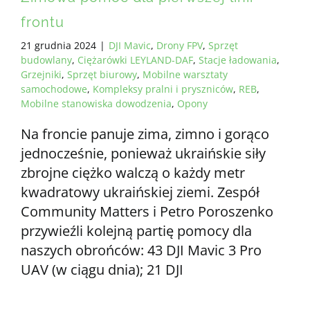
frontu
21 grudnia 2024
|
DJI Mavic
,
Drony FPV
,
Sprzęt
budowlany
,
Ciężarówki LEYLAND-DAF
,
Stacje ładowania
,
Grzejniki
,
Sprzęt biurowy
,
Mobilne warsztaty
samochodowe
,
Kompleksy pralni i pryszniców
,
REB
,
Mobilne stanowiska dowodzenia
,
Opony
Na froncie panuje zima, zimno i gorąco
jednocześnie, ponieważ ukraińskie siły
zbrojne ciężko walczą o każdy metr
kwadratowy ukraińskiej ziemi. Zespół
Community Matters i Petro Poroszenko
przywieźli kolejną partię pomocy dla
naszych obrońców: 43 DJI Mavic 3 Pro
UAV (w ciągu dnia); 21 DJI