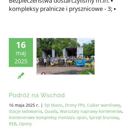
Bezpieczeństwa dostarczyliśmy m.in. ▪️
kompleksy pralnicze i prysznicowe - 3; ▪️
16
maj
2025
Podróż na Wschód
16 maja 2025 r.
|
DJI Mavic
,
Drony FPV
,
Cukier waniliowy
,
Stacje ładowania
,
Quady
,
Warsztaty naprawy kontenerów
,
Kontenerowe kompleksy montażu opon
,
Sprzęt biurowy
,
REB
,
Opony