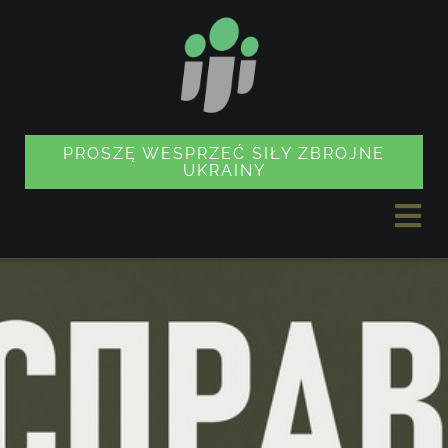
Przejdź
do
treści
PROSZĘ WESPRZEĆ SIŁY ZBROJNE
UKRAINY
Prz
naw
AKTUALNOŚCI
PROJEKTY
SKLEP Z PAMIĄTKAMI