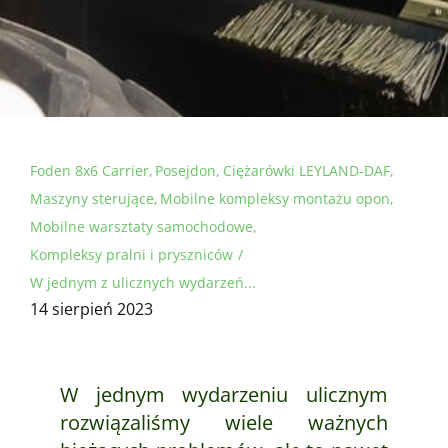
Foden 8x6 Carrier
Posejdon
Ciężarówki LEYLAND-DAF
Maszyny sterujące
Mobilne kompleksy montażu opon
Mobilne warsztaty samochodowe
Kompleksy pralni i pryszniców
W jednym z ulicznych wydarzeń...
14 sierpień 2023
W jednym wydarzeniu ulicznym
rozwiązaliśmy wiele ważnych