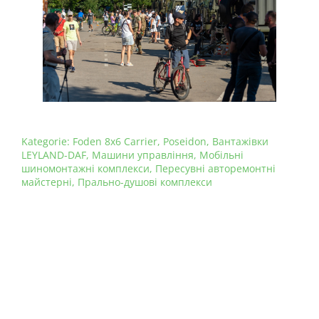
Kategorie:
Foden 8x6 Carrier
,
Poseidon
,
Вантажівки
LEYLAND-DAF
,
Машини управління
,
Мобільні
шиномонтажні комплекси
,
Пересувні авторемонтні
майстерні
,
Прально-душові комплекси
Udostępnij:
Poprzedni
Następny