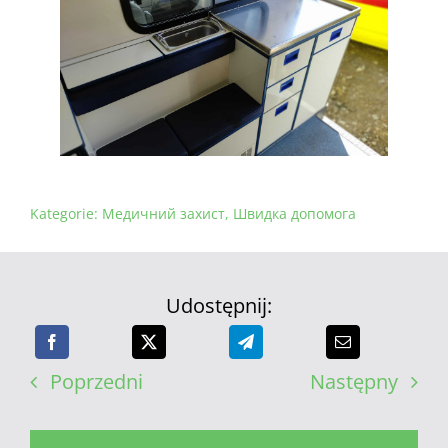
Kategorie:
Медичний захист
,
Швидка допомога
Udostępnij:
Poprzedni
Następny