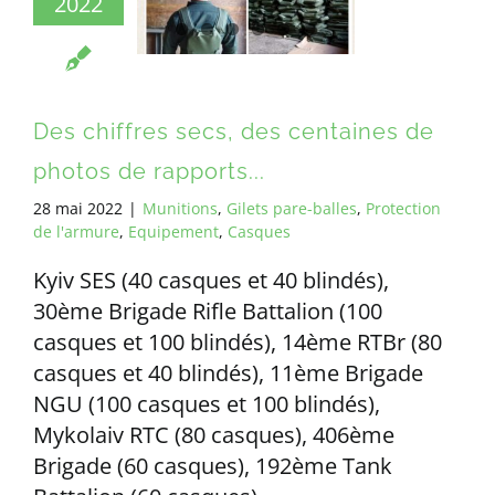
2022
TOUTES LES DEMANDES
FR
Des chiffres secs, des centaines de
photos de rapports...
28 mai 2022
|
Munitions
,
Gilets pare-balles
,
Protection
de l'armure
,
Equipement
,
Casques
Kyiv SES (40 casques et 40 blindés),
30ème Brigade Rifle Battalion (100
casques et 100 blindés), 14ème RTBr (80
casques et 40 blindés), 11ème Brigade
NGU (100 casques et 100 blindés),
Mykolaiv RTC (80 casques), 406ème
Brigade (60 casques), 192ème Tank