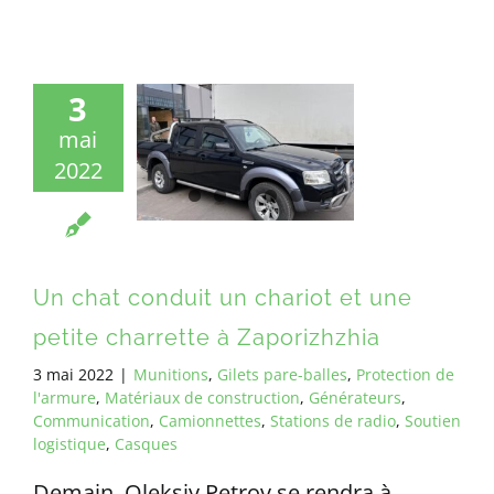
3
mai
2022
Un chat conduit un chariot et une
petite charrette à Zaporizhzhia
3 mai 2022
|
Munitions
,
Gilets pare-balles
,
Protection de
l'armure
,
Matériaux de construction
,
Générateurs
,
Communication
,
Camionnettes
,
Stations de radio
,
Soutien
logistique
,
Casques
Demain, Oleksiy Petrov se rendra à