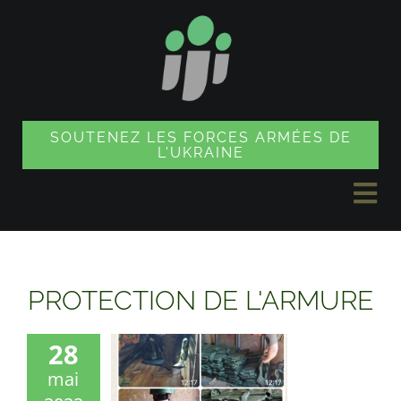
Skip
to
content
SOUTENEZ LES FORCES ARMÉES DE
L'UKRAINE
Tog
Nav
ACTUALITÉS
PROTECTION DE L'ARMURE
PROJETS
28
mai
BOUTIQUE SOUVENIR