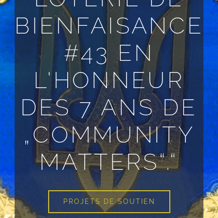
BIENFAISANCE
#43 EN
L'HONNEUR
DES 7 ANS DE
„COMMUNITY
MATTERS“.“
PROJETS DE SOUTIEN