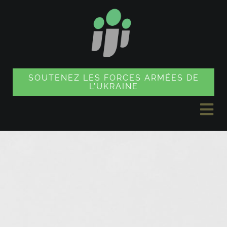
Skip
to
content
SOUTENEZ LES FORCES ARMÉES DE
L'UKRAINE
Tog
Nav
ACTUALITÉS
PROJETS
BOUTIQUE SOUVENIR