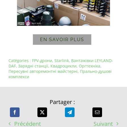
EN SAVOIR PLUS
Catégories :
FPV-дрони
,
Starlink
,
Вантажівки LEYLAND-
DAF
,
Зарядні станції
,
Квадроцикли
,
Оргтехніка
,
Пересувні авторемонтні майстерні
,
Прально-душові
комплекси
Partager :
Précédent
Suivant