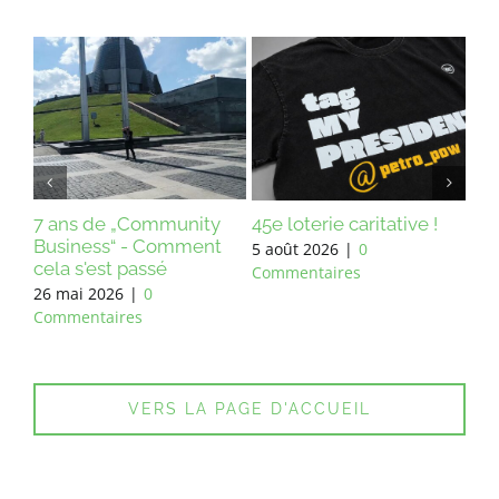
4 —
7 ans de „Community
45e loterie caritative !
Lot
Business“ - Comment
Rés
5 août 2026
|
0
cela s'est passé
16 
Commentaires
26 mai 2026
|
0
Com
Commentaires
VERS LA PAGE D'ACCUEIL