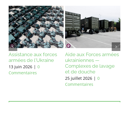
 aux Forces armées
Assistance aux forces
Assistance a
iniennes —
armées de l'Ukraine
armées de l
lexes de lavage
22 juillet 2026
|
0
13 juin 2026
|
e douche
Commentaires
Commentaire
llet 2026
|
0
ntaires
VERS LA PAGE D'ACCUEIL