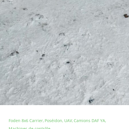
Foden 8x6 Carrier
Poséidon
UAV
Camions DAF YA
Machines de contrôle