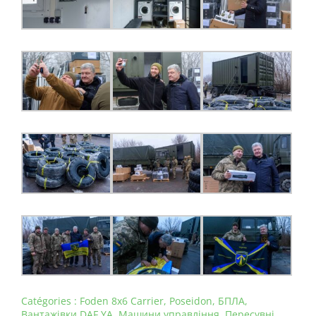
Catégories :
Foden 8x6 Carrier
,
Poseidon
,
БПЛА
,
Вантажівки DAF YA
,
Машини управління
,
Пересувні