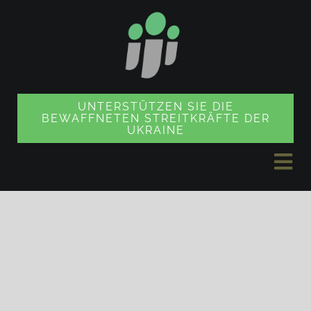
Zum
Inhalt
springen
UNTERSTÜTZEN SIE DIE
BEWAFFNETEN STREITKRÄFTE DER
UKRAINE
Nav
ums
NACHRICHTEN
PROJEKTE
SOUVENIR SHOP