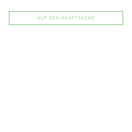
AUF DER HAUPTSACHE
Sie unterstützen - wir tun es!
WÄSCHEREI UND DUSCHANLAGE
MOBILER GEFECHTSSTAND