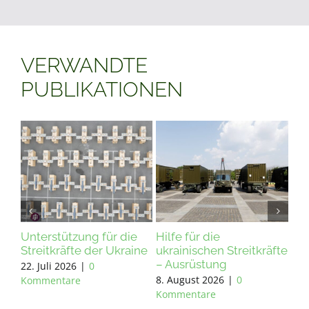
VERWANDTE
PUBLIKATIONEN
Wir übergeben Bagger
Unterstützung für die
eitkräfte
und Sägewerke!
Streitkräfte der Ukraine
1. August 2026
|
0
22. Juli 2026
|
0
Kommentare
Kommentare