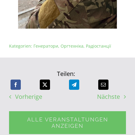
Kategorien:
Генератори
,
Оргтехніка
,
Радіостанції
Teilen:
Vorherige
Nächste
ALLE VERANSTALTUNGEN
ANZEIGEN