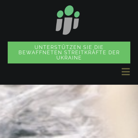
Zum
Inhalt
springen
UNTERSTÜTZEN SIE DIE
BEWAFFNETEN STREITKRÄFTE DER
UKRAINE
Nav
ums
NACHRICHTEN
PROJEKTE
SOUVENIR SHOP