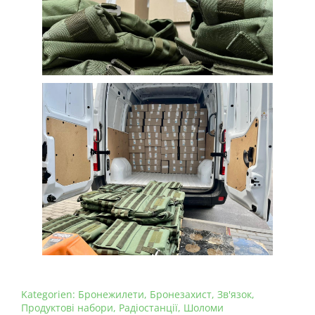
Kategorien:
Бронежилети
,
Бронезахист
,
Зв'язок
,
Продуктові набори
,
Радіостанції
,
Шоломи