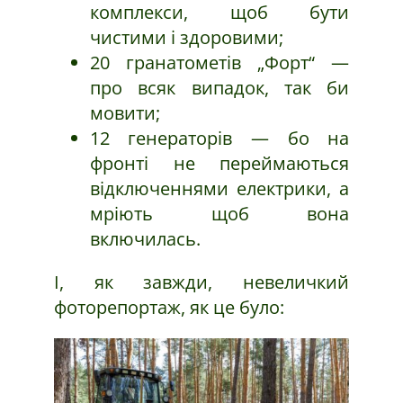
комплекси, щоб бути
чистими і здоровими;
20 гранатометів „Форт“ —
про всяк випадок, так би
мовити;
12 генераторів — бо на
фронті не переймаються
відключеннями електрики, а
мріють щоб вона
включилась.
І, як завжди, невеличкий
фоторепортаж, як це було: