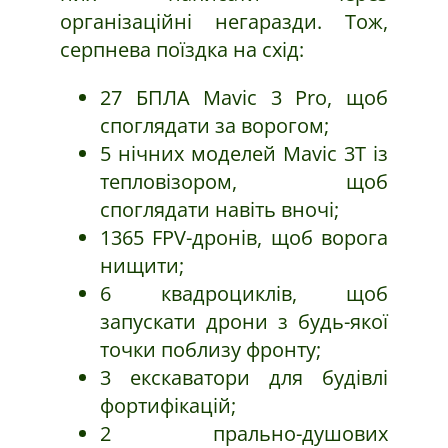
організаційні негаразди. Тож,
серпнева поїздка на схід:
27 БПЛА Mavic 3 Pro, щоб
споглядати за ворогом;
5 нічних моделей Mavic 3T із
тепловізором, щоб
споглядати навіть вночі;
1365 FPV-дронів, щоб ворога
нищити;
6 квадроциклів, щоб
запускати дрони з будь-якої
точки поблизу фронту;
3 екскаватори для будівлі
фортифікацій;
2 прально-душових