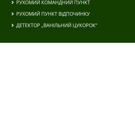
РУХОМИЙ КОМАНДНИЙ ПУНКТ
РУХОМИЙ ПУНКТ ВІДПОЧИНКУ
ДЕТЕКТОР „ВАНІЛЬНИЙ ЦУКОРОК“
ВАНТАЖІВКИ DAF YA 4442
ВАНТАЖІВКИ LEYLAND DAF 45.150
АВТОЛІФТ FODEN 8×6 CARRIER
ЕКСКАВАТОРИ ТА ТРАКТОРИ
МОБІЛЬНИЙ ШИНОМОНТАЖНИЙ КОМПЛЕКС
ПЕРЕСУВНА АВТОРЕМОНТНА МАЙСТЕРНЯ
БПЛА POSEIDON H10 MKIII
FPV-ДРОНИ