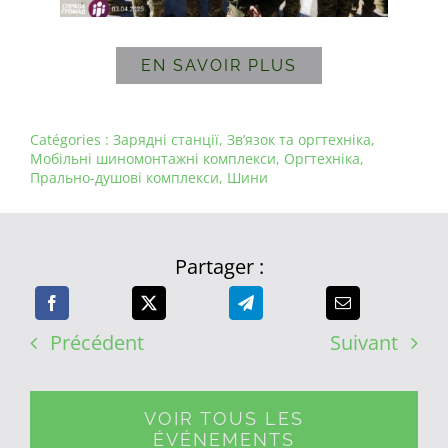
EN SAVOIR PLUS
Catégories :
Зарядні станції
,
Зв’язок та оргтехніка
,
Мобільні шиномонтажні комплекси
,
Оргтехніка
,
Прально-душові комплекси
,
Шини
Partager :
Précédent
Suivant
VOIR TOUS LES
ÉVÉNEMENTS