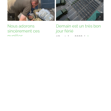
Nous adorons
Demain est un très bon
Une 
sincèrement ces
jour férié
cons
pupilles...
pou
13 octobre 2022
|
0
23 juin 2022
|
0
10 ju
Commentaires
Commentaires
Com
VERS LA PAGE D'ACCUEIL